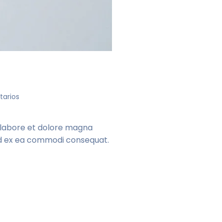
en
arios
10
best
management
t labore et dolore magna
tools
quid ex ea commodi consequat.
for
developers