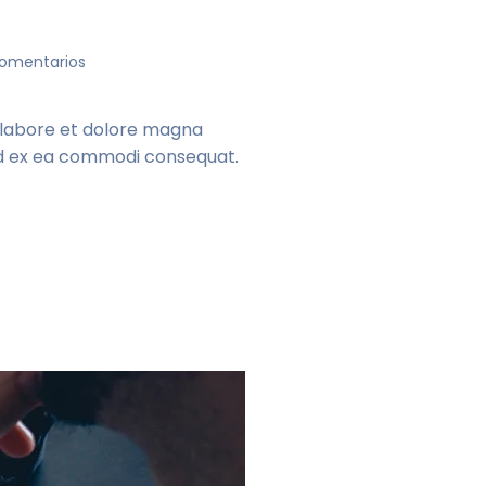
en
comentarios
Agency
develops
state
t labore et dolore magna
of
quid ex ea commodi consequat.
the
art
CMS