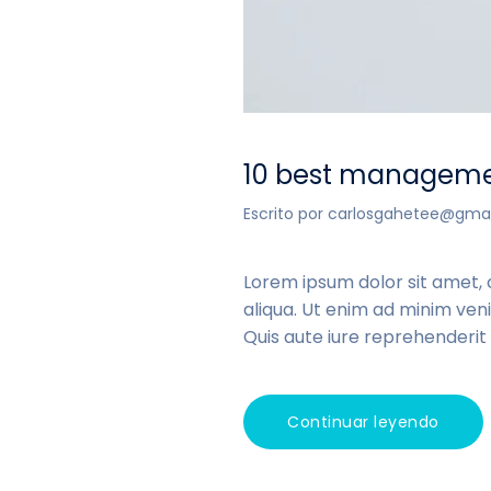
10 best managemen
Escrito por
carlosgahetee@gma
Lorem ipsum dolor sit amet, 
aliqua. Ut enim ad minim veni
Quis aute iure reprehenderit i
Continuar leyendo