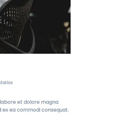
en
tarios
Learn
to
manage
t labore et dolore magna
your
quid ex ea commodi consequat.
time
better