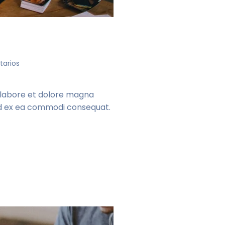
en
arios
Keeping
employees
happy
t labore et dolore magna
quid ex ea commodi consequat.