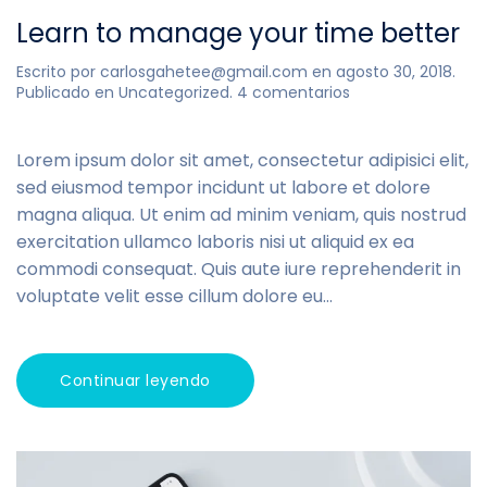
Learn to manage your time better
Escrito por
carlosgahetee@gmail.com
en
agosto 30, 2018
.
en
Publicado en
Uncategorized
.
4 comentarios
Learn
to
manage
Lorem ipsum dolor sit amet, consectetur adipisici elit,
your
sed eiusmod tempor incidunt ut labore et dolore
time
magna aliqua. Ut enim ad minim veniam, quis nostrud
better
exercitation ullamco laboris nisi ut aliquid ex ea
commodi consequat. Quis aute iure reprehenderit in
voluptate velit esse cillum dolore eu...
Continuar leyendo