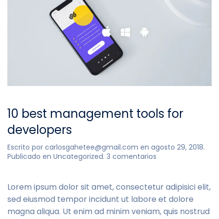
10 best management tools for
developers
Escrito por
carlosgahetee@gmail.com
en
agosto 29, 2018
.
en
Publicado en
Uncategorized
.
3 comentarios
10
best
management
Lorem ipsum dolor sit amet, consectetur adipisici elit,
tools
sed eiusmod tempor incidunt ut labore et dolore
for
magna aliqua. Ut enim ad minim veniam, quis nostrud
developers