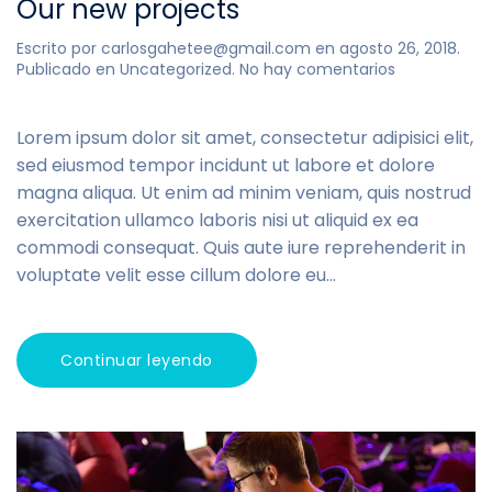
Our new projects
Escrito por
carlosgahetee@gmail.com
en
agosto 26, 2018
.
en
Publicado en
Uncategorized
.
No hay comentarios
Our
new
projects
Lorem ipsum dolor sit amet, consectetur adipisici elit,
sed eiusmod tempor incidunt ut labore et dolore
magna aliqua. Ut enim ad minim veniam, quis nostrud
exercitation ullamco laboris nisi ut aliquid ex ea
commodi consequat. Quis aute iure reprehenderit in
voluptate velit esse cillum dolore eu...
Continuar leyendo