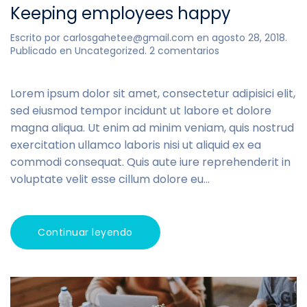
Keeping employees happy
Escrito por
carlosgahetee@gmail.com
en
agosto 28, 2018
.
en
Publicado en
Uncategorized
.
2 comentarios
Keeping
employees
happy
Lorem ipsum dolor sit amet, consectetur adipisici elit,
sed eiusmod tempor incidunt ut labore et dolore
magna aliqua. Ut enim ad minim veniam, quis nostrud
exercitation ullamco laboris nisi ut aliquid ex ea
commodi consequat. Quis aute iure reprehenderit in
voluptate velit esse cillum dolore eu...
Continuar leyendo